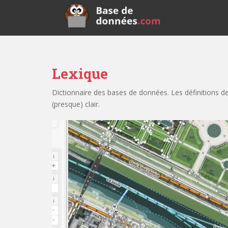
S
k
i
p
t
o
Lexique
m
a
Dictionnaire des bases de données. Les définitions d
i
(presque) clair.
n
c
o
n
t
e
n
t