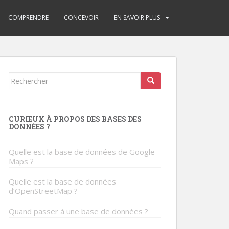
COMPRENDRE
CONCEVOIR
EN SAVOIR PLUS
Rechercher...
CURIEUX À PROPOS DES BASES DES
DONNÉES ?
Quelle est la base de données de Google
Maps ?
Quelle est la base de données
d’OpenStreetMap ?
Quand passer à une base de données ?