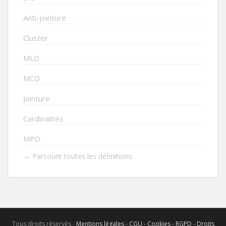
Anti-jointure
Cluster
MLD
MCD
Jointure
Cardinalités
MPD
→ Parcourir toutes les définitions
Tous droits réservés -
Mentions légales - CGU - Cookies - RGPD - Droits