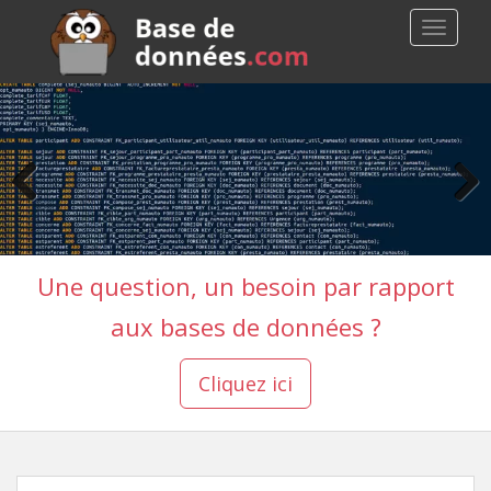
S
TOGGLE
k
i
p
t
o
m
a
i
n
c
Une question, un besoin par rapport
o
n
aux bases de données ?
t
e
Cliquez ici
n
t