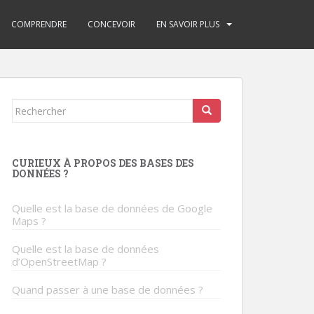
COMPRENDRE
CONCEVOIR
EN SAVOIR PLUS
Rechercher...
CURIEUX À PROPOS DES BASES DES
DONNÉES ?
Quelle est la base de données de Google
Maps ?
Quelle est la base de données
d’OpenStreetMap ?
Quand passer à une base de données ?