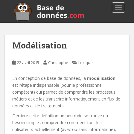
S
TOGGLE
k
i
p
t
o
Modélisation
m
a
i
22 avril 2015
Christophe
Lexique
n
c
En conception de base de données, la
modélisation
o
est l’étape indispensable (pour le professionnel
n
compétent) qui permet de comprendre les processus
t
métiers et de les transcrire informatiquement en flux de
e
données et de traitements.
n
t
Derrière cette définition un peu rude se trouve un
besoin simple : comprendre comment font les
utilisateurs actuellement (avec ou sans informatique),